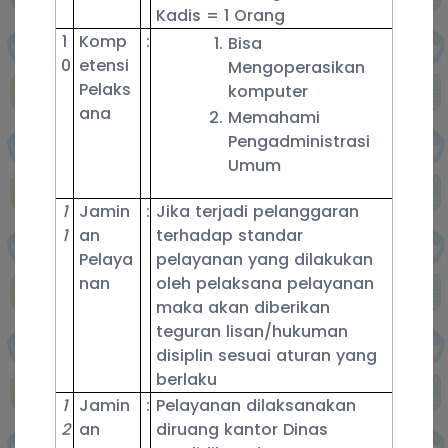
Kadis = 1 Orang
1
Komp
:
Bisa
0
etensi
Mengoperasikan
Pelaks
komputer
ana
Memahami
Pengadministrasi
Umum
1
Jamin
:
Jika terjadi pelanggaran
1
an
terhadap standar
Pelaya
pelayanan yang dilakukan
nan
oleh pelaksana pelayanan
maka akan diberikan
teguran lisan/hukuman
disiplin sesuai aturan yang
berlaku
1
Jamin
:
Pelayanan dilaksanakan
2
an
diruang kantor Dinas