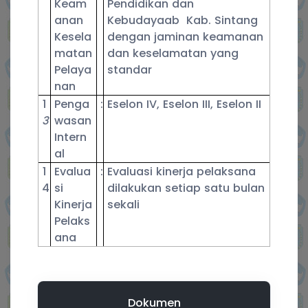
Keam
Pendidikan dan
anan
Kebudayaab Kab. Sintang
Kesela
dengan jaminan keamanan
matan
dan keselamatan yang
Pelaya
standar
nan
1
Penga
:
Eselon IV, Eselon III, Eselon II
3
wasan
Intern
al
1
Evalua
:
Evaluasi kinerja pelaksana
4
si
dilakukan setiap satu bulan
Kinerja
sekali
Pelaks
ana
Dokumen