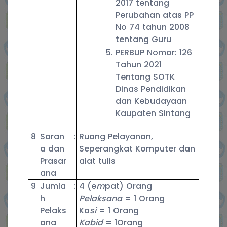
2017 tentang
Perubahan atas PP
No 74 tahun 2008
tentang Guru
PERBUP Nomor: 126
Tahun 2021
Tentang SOTK
Dinas Pendidikan
dan Kebudayaan
Kaupaten Sintang
8
Saran
:
Ruang Pelayanan,
a dan
Seperangkat Komputer dan
Prasar
alat tulis
ana
9
Jumla
:
4 (e
m
pat) Orang
h
Pelaksana
= 1 Orang
Pelaks
Ka
si
= 1 Orang
ana
Kabid
= 1Orang