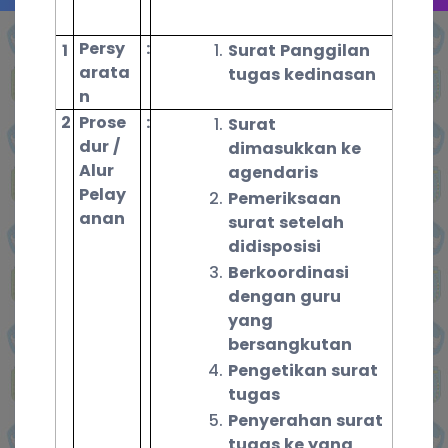
Persy
:
1
Surat Panggilan
arata
tugas kedinasan
n
2
Prose
:
Surat
dur /
dimasukkan ke
Alur
agendaris
Pelay
Pemeriksaan
anan
surat setelah
didisposisi
Berkoordinasi
dengan guru
yang
bersangkutan
Pengetikan surat
tugas
Penyerahan surat
tugas ke yang