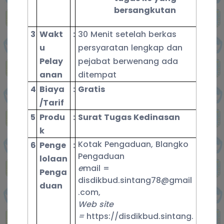
bersangkutan
3
Wakt
:
30 Menit setelah berkas
u
persyaratan lengkap dan
Pelay
pejabat berwenang ada
anan
ditempat
4
Biaya
:
Gratis
/Tarif
5
Produ
:
Surat Tugas Kedinasan
k
Kotak Pengaduan, Blangko
6
Penge
:
Pengaduan
lolaan
e
mail =
Penga
disdikbud.sintang78@gmail
duan
.com,
Web site
=
https://disdikbud.sintang.