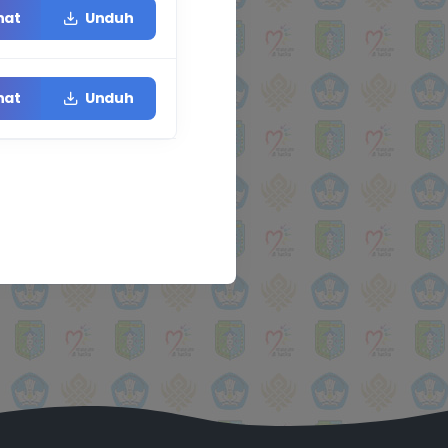
hat
Unduh
hat
Unduh