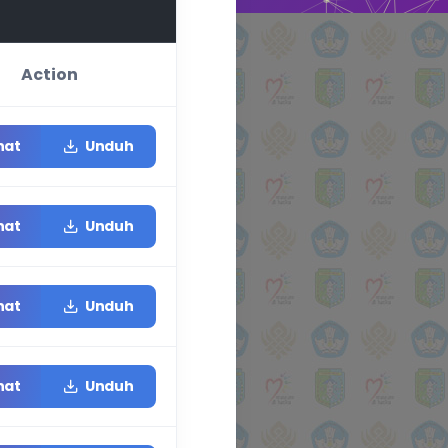
Action
hat
Unduh
hat
Unduh
hat
Unduh
hat
Unduh