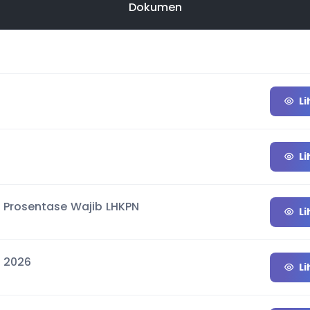
Dokumen
Li
Li
 Prosentase Wajib LHKPN
Li
N 2026
Li