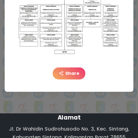
Share
Alamat
Jl. Dr Wahidin Sudirohusodo No. 3, Kec. Sintang,
Kabupaten Sintang, Kalimantan Barat 78655