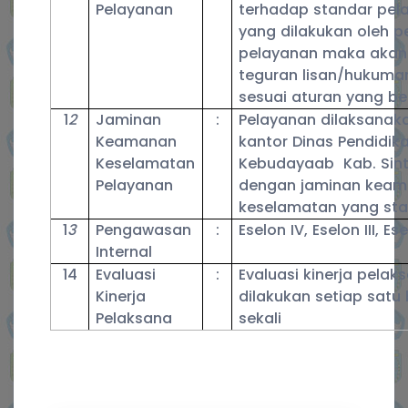
Pelayanan
terhadap standar pel
yang dilakukan oleh p
pelayanan maka akan 
teguran lisan/hukuman
sesuai aturan yang be
1
2
Jaminan
:
Pelayanan dilaksanak
Keamanan
kantor Dinas Pendidik
Keselamatan
Kebudayaab Kab. Sin
Pelayanan
dengan jaminan keam
keselamatan yang st
1
3
Pengawasan
:
Eselon IV, Eselon III, Ese
Internal
14
Evaluasi
:
Evaluasi kinerja pelak
Kinerja
dilakukan setiap satu
Pelaksana
sekali