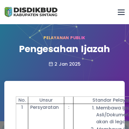
PELAYANAN PUBLIK
Pengesahan Ijazah
2 Jan 2025
No.
Unsur
Standar Pelay
1
Persyaratan
:
Membawa Ija
Asli/Dokumen 
akan di legali