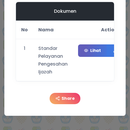
Dokumen
No
Nama
Action
1
Standar
Lihat
Und
Pelayanan
Pengesahan
Ijazah
Share