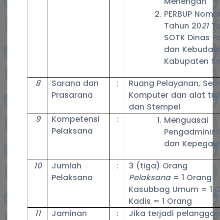
Meneng
PERBUP Nomor
Tahun 20
21
Te
SOTK Dinas P
dan Kebuday
Kabupaten Si
8
Sarana dan
:
Ruang Pelayanan, Sep
Prasarana
Komputer dan alat tuli
dan Stempel
9
Kompetensi
:
Menguasai
Pelaksana
Pengadminis
dan Kepegaw
10
Jumlah
:
3 (tiga) Orang
Pelaksana
Pelaksana
= 1 Orang
Kasubbag Umum = 1 
Kadis = 1 Orang
11
Jaminan
:
Jika terjadi pelangga