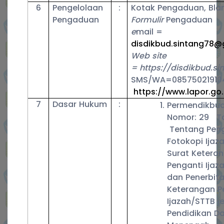
6
Pengelolaan
:
Kotak Pengaduan, Bla
Pengaduan
Formulir
Pengaduan
e
mail =
disdikbud.sintang78@
Web site
= https://disdikbud.sin
SMS/WA=08575021910
https://www.lapor.go.
7
Dasar Hukum
:
Permendikbud
Nomor: 29 T
Tentang Pen
Fotokopi Ijaz
Surat Ketera
Penganti Ijaz
dan Penerbita
Keterangan P
Ijazah/STTB j
Pendidikan D