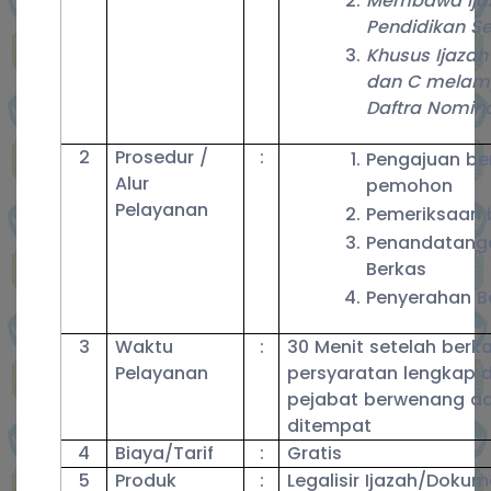
Membawa Ijaz
Pendidikan S
Khusus Ijazah
dan C melam
Daftra Nomina
2
Prosedur /
:
Pengajuan be
Alur
pemohon
Pelayanan
Pemeriksaan 
Penandatang
Berkas
Penyerahan B
3
Waktu
:
30 Menit setelah berk
Pelayanan
persyaratan lengkap 
pejabat berwenang a
ditempat
4
Biaya/Tarif
:
Gratis
5
Produk
:
Legalisir Ijazah/Doku